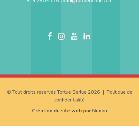
514.290.4176 |
info@tortueberlue.com
×
Ce site Web utilise des
cookies
Notre site Web utilise des cookies pour
améliorer l'expérience utilisateur. En
utilisant notre site Web, vous acceptez tous
les cookies conformément à notre Politique
relative aux cookies.
En savoir plus
© Tout droits réservés Tortue Berlue 2026 |
Politique de
STRICTEMENT NÉCESSAIRES
confidentialité
PERFORMANCE
Création du site web par Nunku
CIBLAGE
FONCTIONNALITÉ
NON CLASSIFIÉS