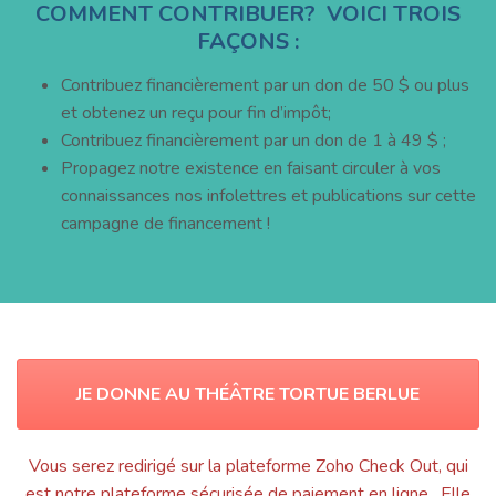
COMMENT CONTRIBUER? VOICI TROIS
FAÇONS :
Contribuez financièrement par un don de 50 $ ou plus
et obtenez un reçu pour fin d’impôt;
Contribuez financièrement par un don de 1 à 49 $ ;
Propagez notre existence en faisant circuler à vos
connaissances nos infolettres et publications sur cette
campagne de financement !
JE DONNE AU THÉÂTRE TORTUE BERLUE
Vous serez redirigé sur la plateforme Zoho Check Out, qui
est notre plateforme sécurisée de paiement en ligne. Elle